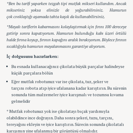
*Ben bu tarifi yaparken tezgah tipi mutfak mikseri kullandım. Ancak
mikseriniz yoksa elinizle de yoğurabilirsiniz. Hamurun
çok cıvıklaştığı aşamada tahta kaşık da kullanabilirsiniz.
*Mayalı tariflerin kabarmasını kolaylaştırmak için fırını 100 dereceye
getirip sonra kapatıyorum. Hamurun bulunduğu kabı üzeri örtülü
halde fırına koyup, fırının kapağını aralık bırakıyorum. Böylece fırının
sıcaklığıyla hamurun mayalanmasını garantiye alıyorum.
İç dolgusunu hazırlarken:
Bu esnada kullanacağınız çikolata büyük parçalar halindeyse
küçük parçalara bölün
Eğer mutfak robotunuz var ise çikolata, tuz, şeker ve
tarçını robota atıp iyice ufalanana kadar karıştırın. Bu sürenin
sonunda tüm malzemeler iyice karışmalı ve tozumsu kıvama
gelmelidir
* Mutfak robotunuz yok ise çikolatayı bıçak yardımıyla
olabildince ince doğrayın. Daha sonra şekeri, tuzu, tarçını,
tereyağını ekleyin ve iyice karıştırın. Sürecin sonunda çikolatalı
karışımın yine ufalanmış bir görüntüsü olmalıdır.