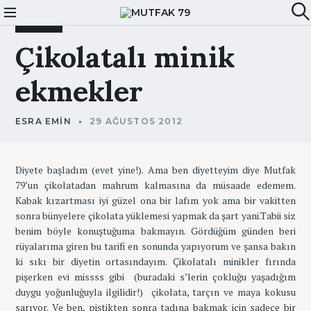
S
Mutfak 79
k
EKMEK
A
i
r
Çikolatalı
minik
a
p
t
ekmekler
o
c
o
ESRA EMIN
29 AĞUSTOS 2012
n
t
e
Diyete başladım (evet yine!). Ama ben diyetteyim diye Mutfak
n
79’un çikolatadan mahrum kalmasına da müsaade edemem.
t
Kabak kızartması iyi güzel ona bir lafım yok ama bir vakitten
sonra bünyelere çikolata yüklemesi yapmak da şart yani.Tabii siz
benim böyle konuştuğuma bakmayın. Gördüğüm günden beri
rüyalarıma giren bu tarifi en sonunda yapıyorum ve şansa bakın
ki sıkı bir diyetin ortasındayım. Çikolatalı minikler fırında
pişerken evi missss gibi (buradaki s’lerin çokluğu yaşadığım
duygu yoğunluğuyla ilgilidir!) çikolata, tarçın ve maya kokusu
sarıyor. Ve ben, piştikten sonra tadına bakmak için sadece bir