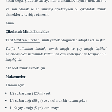
kadar değdi. Şiddetle tavsiyemdir efendim. Deneyiniz, denetiniz….
Ve son olarak Allah kimseyi diyetteyken bu çikolatalı minik
ekmeklerle terbiye etmesin.
Amin.
Çikolatalı Minik Ekmekler
Tarif
Smitten Kitchen
isimli yemek blogundan adapte edilmiştir.
Tarifte kullanılan bardak, yemek kaşığı ve çay kaşığı ölçüleri
Amerikan ölçü sisteminde kullanılan cup, tablespoon ve teaspoon’un
karşılığıdır.
*12 adet minik ekmek için
Malzemeler
Hamur için
1/2 su bardağı (120 ml) süt
1/4 su bardağı (50 gr.) ve ek olarak bir tutam şeker
1 1/2 çay kaşığı (5 gr.) kuru maya