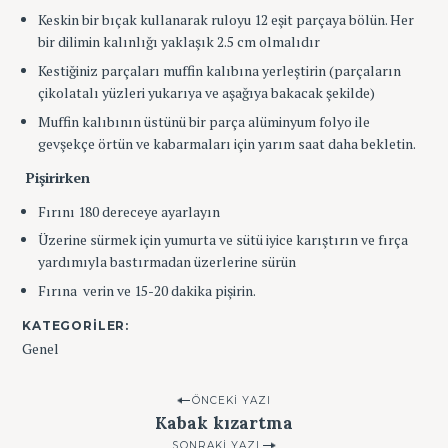
Keskin bir bıçak kullanarak ruloyu 12 eşit parçaya bölün. Her
bir dilimin kalınlığı yaklaşık 2.5 cm olmalıdır
Kestiğiniz parçaları muffin kalıbına yerleştirin (parçaların
çikolatalı yüzleri yukarıya ve aşağıya bakacak şekilde)
Muffin kalıbının üstünü bir parça alüminyum folyo ile
gevşekçe örtün ve kabarmaları için yarım saat daha bekletin.
Pişirirken
Fırını 180 dereceye ayarlayın
Üzerine sürmek için yumurta ve sütü iyice karıştırın ve fırça
yardımıyla bastırmadan üzerlerine sürün
Fırına verin ve 15-20 dakika pişirin.
KATEGORILER
Genel
P
ÖNCEKI YAZI
T
Kabak kızartma
o
A
G
SONRAKI YAZI