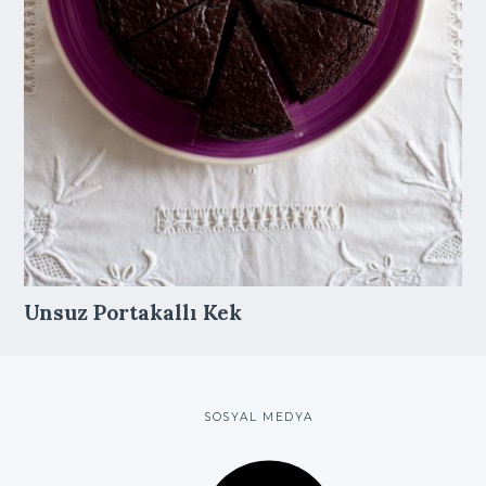
Unsuz Portakallı Kek
SOSYAL MEDYA
F
a