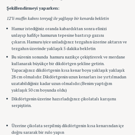
Şekillendirmeyi yaparken:
S
e
12’li muffin kabını tereyağ ile yağlayıp bir kenarda bekletin
a
r
Hamur istediğiniz oranda kabardıktan sonra elinizi
c
unlayıp hafifçe hamurun tepesine bastırıp gazını
h
çıkarın. Hamuru iyice unladığınız tezgahın üzerine aktarın ve
f
tezgahın üzerinde yaklaşık 5 dakika bekletin
o
Bu sürenin sonunda hamuru nazikçe çekiştirerek ve merdane
r
kullanarak büyükçe bir dikdörtgen şekline getirin.
:
Yapacağınız dikdörtgenin kısa kenar boyu yaklaşık yaklaşık
28 cm olmalıdır. Dikdörtgenin uzun kenarları ise yırtılmadan
uzatabildiğiniz kadar uzun olmalıdır.(Benim yaptığım
yaklaşık 50 cm boyunda oldu)
Dikdörtgenin üzerine hazırladığınız çikolatalı karışımı
serpiştirin.
Üzerine çikolata serpilmiş dikdörtgenin kısa kenarından içe
doğru sararak bir rulo yapın