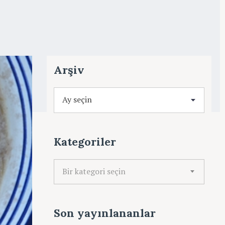
Arşiv
A
r
ş
i
Kategoriler
v
K
Bir kategori seçin
a
t
e
Son yayınlananlar
g