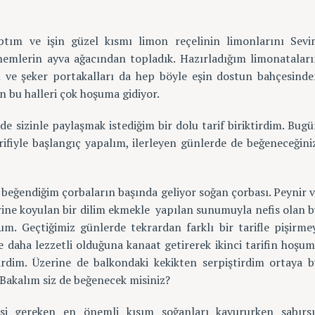
ptım ve işin güzel kısmı limon reçelinin limonlarını Sev
nemlerin ayva ağacından topladık. Hazırladığım limonatalar
rı ve şeker portakalları da hep böyle eşin dostun bahçesind
n bu halleri çok hoşuma gidiyor.
 sizinle paylaşmak istediğim bir dolu tarif biriktirdim. Bug
arifiyle başlangıç yapalım, ilerleyen günlerde de beğeneceğini
 beğendiğim çorbaların başında geliyor soğan çorbası. Peynir 
erine koyulan bir dilim ekmekle yapılan sunumuyla nefis olan 
um. Geçtiğimiz günlerde tekrardan farklı bir tarifle pişirme
e daha lezzetli olduğuna kanaat getirerek ikinci tarifin hoşu
ştirdim. Üzerine de balkondaki kekikten serpiştirdim ortaya 
 Bakalım siz de beğenecek misiniz?
esi gereken en önemli kısım soğanları kavururken sabırs