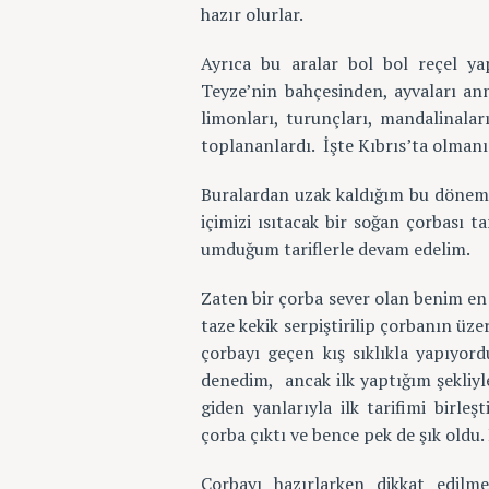
hazır olurlar.
Ayrıca bu aralar bol bol reçel ya
Teyze’nin bahçesinden, ayvaları an
limonları, turunçları, mandalinala
toplananlardı. İşte Kıbrıs’ta olmanı
Buralardan uzak kaldığım bu dönemde
içimizi ısıtacak bir soğan çorbası t
umduğum tariflerle devam edelim.
Zaten bir çorba sever olan benim en
taze kekik serpiştirilip çorbanın üz
çorbayı geçen kış sıklıkla yapıyord
S
denedim, ancak ilk yaptığım şekliyl
e
giden yanlarıyla ilk tarifimi birle
a
çorba çıktı ve bence pek de şık oldu.
r
Çorbayı hazırlarken dikkat edilm
c