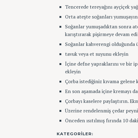
Tencerede tereyağını ayçiçek yağı
Orta ateşte soğanları yumuşayınc
Soğanlar yumuşadıktan sonra ateş
karıştırarak pişirmeye devam ed
Soğanlar kahverengi olduğunda üz
tavuk veya et suyunu ekleyin
İçine defne yapraklarını ve bir i
ekleyin
Çorba istediğiniz kıvama gelene 
En son aşamada içine kremayı da 
Çorbayı kaselere paylaştırın. Ek
Üzerine rendelenmiş çedar peyniri
Önceden ısıtılmış fırında 10 daki
KATEGORILER