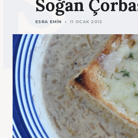
Soğan
Çorba
ESRA EMIN
11 OCAK 2012