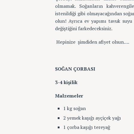
olmamak. Soğanların kahverengi
h
istenildiği gibi olmayacağından soğan
f
olun! Ayrıca ev yapımı tavuk suyu 
o
değiştiğini farkedeceksiniz.
r
:
Hepinize şimdiden afiyet olsun….
SOĞAN ÇORBASI
3-4 kişilik
Malzemeler
1 kg soğan
2 yemek kaşığı ayçiçek yağı
1 çorba kaşığı tereyağ