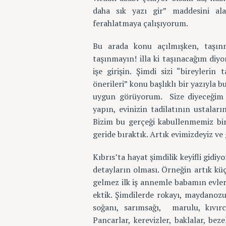
daha sık yazı gir” maddesini al
ferahlatmaya çalışıyorum.
Bu arada konu açılmışken, taşınm
taşınmayın! illa ki taşınacağım diyo
işe girişin. Şimdi sizi “bireylerin
önerileri” konu başlıklı bir yazıyl
uygun görüyorum. Size diyeceğim 
yapın, evinizin tadilatının ustalar
Bizim bu gerçeği kabullenmemiz bir
geride bıraktık. Artık evimizdeyiz ve 
Kıbrıs’ta hayat şimdilik keyifli gidi
detayların olması. Örneğin artık küç
gelmez ilk iş annemle babamın evler
ektik. Şimdilerde rokayı, maydanozu,
soğanı, sarımsağı, marulu, kıvır
Pancarlar, kerevizler, baklalar, beze