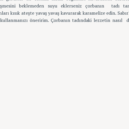
leşmesini beklemeden suyu eklerseniz çorbanın tadı ta
ları kısık ateşte yavaş yavaş kavurarak karamelize edin. Sabır
kullanmanızı öneririm. Çorbanın tadındaki lezzetin nasıl 
Aramayı iptal etmek i