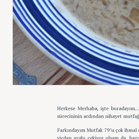
Herkese Merhaba, işte buradayım…
sürecininin ardından nihayet mutfağa
Farkındayım Mutfak 79’u çok ihmal 
vicdan azabı çekiyor olsam da, hazı