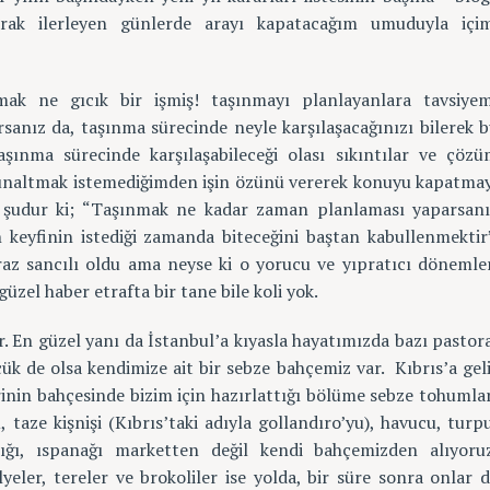
arak ilerleyen günlerde arayı kapatacağım umuduyla içim
ak ne gıcık bir işmiş! taşınmayı planlayanlara tavsiyem
rsanız da, taşınma sürecinde neyle karşılaşacağınızı bilerek 
 taşınma sürecinde karşılaşabileceği olası sıkıntılar ve çöz
a bunaltmak istemediğimden işin özünü vererek konuyu kapatma
şudur ki; “Taşınmak ne kadar zaman planlaması yaparsanı
ın keyfinin istediği zamanda biteceğini baştan kabullenmektir
az sancılı oldu ama neyse ki o yorucu ve yıpratıcı dönemle
güzel haber etrafta bir tane bile koli yok.
yor. En güzel yanı da İstanbul’a kıyasla hayatımızda bazı pastor
ük de olsa kendimize ait bir sebze bahçemiz var. Kıbrıs’a gel
inin bahçesinde bizim için hazırlattığı bölüme sebze tohumla
 taze kişnişi (Kıbrıs’taki adıyla gollandıro’yu), havucu, turp
cığı, ıspanağı marketten değil kendi bahçemizden alıyoru
lyeler, tereler ve brokoliler ise yolda, bir süre sonra onlar 