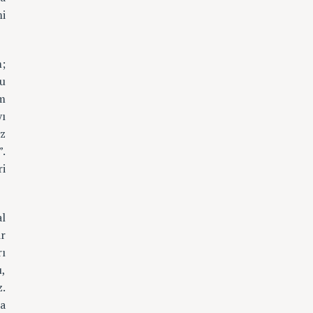
i
;
bu
üm
yı
z
”.
ri
al
ir
rı
u,
z.
da