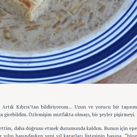
 Artık Kıbrıs’tan bildiriyorum… Uzun ve yorucu bir taşın
 girebildim. Özlemişim mutfakta olmayı, bir şeyler pişirmeyi.
ettim, daha doğrusu etmek durumunda kaldım. Bunun için ep
r yılın başındayken yeni yıl kararları listesinin başına “blo