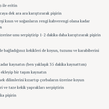
 ile eritin
aya dek ara ara karıştırarak pişirin
i kısın ve soğanların rengi kahverengi olana kadar
in
erine unu serpiştirip 1-2 dakika daha karıştırarak pişirin
ple bağladığınız kekikleri de koyun, tuzunu ve karabiberini
kadar kaynatın (ben yaklaşık 35 dakika kaynattım)
ekleyip bir taşım kaynatın
mek dilimlerini kızartıp çorbaların üzerine koyun
 ve taze kekik yaprakları serpiştirin
ka pişirin