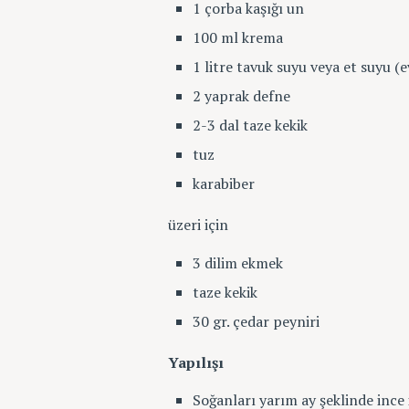
1 çorba kaşığı un
100 ml krema
1 litre tavuk suyu veya et suyu 
2 yaprak defne
2-3 dal taze kekik
tuz
karabiber
üzeri için
3 dilim ekmek
taze kekik
30 gr. çedar peyniri
Yapılışı
Soğanları yarım ay şeklinde ince