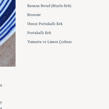
o
Banana Bread (Muzlu Kek)
r
i
Brownie
l
e
Unsuz Portakallı Kek
r
Portakallı Kek
Yumurta ve Limon Çorbası
ma
ey
ga