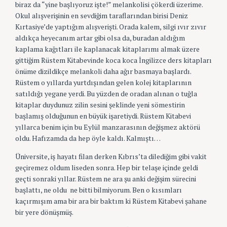
biraz da “yine başlıyoruz işte!” melankolisi çökerdi üzerime.
Okul alışverişinin en sevdiğim taraflarından birisi Deniz
Kırtasiye’de yaptığım alışverişti. Orada kalem, silgi ıvır zıvır
aldıkça heyecanım artar gibi olsa da, buradan aldığım
kaplama kağıtları ile kaplanacak kitaplarımı almak üzere
gittiğim Rüstem Kitabevinde koca koca İngilizce ders kitapları
önüme dizildikçe melankoli daha ağır basmaya başlardı.
Rüstem o yıllarda yurtdışından gelen kolej kitaplarının
satıldığı yegane yerdi. Bu yüzden de oradan alınan o tuğla
kitaplar duydunuz zilin sesini şeklinde yeni sömestirin
başlamış olduğunun en büyük işaretiydi. Rüstem Kitabevi
yıllarca benim için bu Eylül manzarasının değişmez aktörü
oldu. Hafızamda da hep öyle kaldı. Kalmıştı…
Üniversite, iş hayatı filan derken Kıbrıs’ta dilediğim gibi vakit
geçiremez oldum liseden sonra. Hep bir telaşe içinde geldi
geçti sonraki yıllar. Rüstem ne ara şu anki değişim sürecini
başlattı, ne oldu ne bitti bilmiyorum. Ben o kısımları
kaçırmışım ama bir ara bir baktım ki Rüstem Kitabevi şahane
bir yere dönüşmüş.