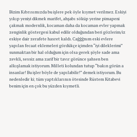
Bizim Kıbrısımızda bu işlere pek öyle kıymet verilmez. Eskiyi
yıkıp yeniyi dikmek marifet, ahşabı söküp yerine pimapeni
çakmak modernlik, kocaman daha da kocaman evler yapmak
zenginlik göstergesi kabul edilir olduğundan beri gözlerim/iz
eskiye dair zerafete hasret kaldı. Cağğğnım eski evlere
yapılan fecaat eklemeleri gördükçe içimden “iyi dileklerimi”
sunmaktan bir hal olduğum için olsa gerek şöyle sade ama
zevkli, sessiz ama zarif bir tavır görünce şahsen ben
alkışlamak istiyorum. Milleti kolundan tutup “bakın görün a
insanlar! Bu işler böyle de yapılabilir!” demek istiyorum. Bu
nedenledir ki; tüm yaptıklarının ötesinde Rüstem Kitabevi
benim için en çok bu yüzden kıymetli.