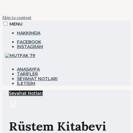
Skip to content
MENU
HAKKIMDA
FACEBOOK
INSTAGRAM
YEMEK&SEYAHAT
ANASAYFA
TARIFLER
SEYAHAT NOTLARI
Mutfak 79
İLETIŞIM
Seyahat Notları
R
Rüstem Kitabevi