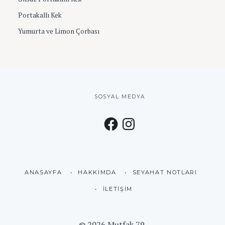
Portakallı Kek
Yumurta ve Limon Çorbası
SOSYAL MEDYA
F
I
a
n
c
s
e
t
b
a
o
g
o
r
k
a
m
ANASAYFA
HAKKIMDA
SEYAHAT NOTLARI
İLETIŞIM
© 2026 Mutfak 79.