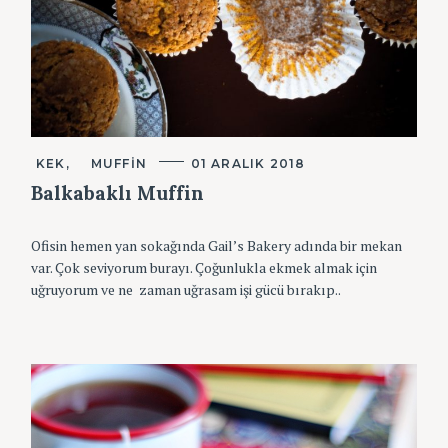
K
KEK
MUFFIN
01 ARALIK 2018
A
T
Balkabaklı Muffin
E
G
O
Ofisin hemen yan sokağında Gail’s Bakery adında bir mekan
R
I
var. Çok seviyorum burayı. Çoğunlukla ekmek almak için
L
uğruyorum ve ne zaman uğrasam işi gücü bırakıp..
E
R