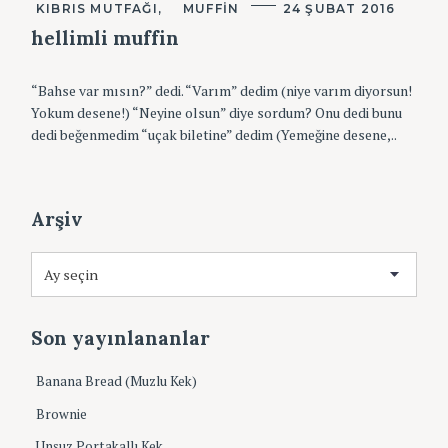
K
KIBRIS MUTFAĞI
MUFFIN
24 ŞUBAT 2016
A
T
hellimli muffin
E
G
O
“Bahse var mısın?” dedi. “Varım” dedim (niye varım diyorsun!
R
I
Yokum desene!) “Neyine olsun” diye sordum? Onu dedi bunu
L
dedi beğenmedim “uçak biletine” dedim (Yemeğine desene,..
E
R
Arşiv
A
r
ş
i
Son yayınlananlar
v
Banana Bread (Muzlu Kek)
Brownie
Unsuz Portakallı Kek