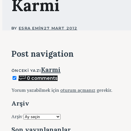
Karmi
BY
ESRA EMIN
27 MART 2012
Post navigation
Karmi
ÖNCEKI YAZI
0 comments
Yorum yazabilmek için
oturum açmanız
gerekir.
Arşiv
Arşiv
Son yayınlananlar