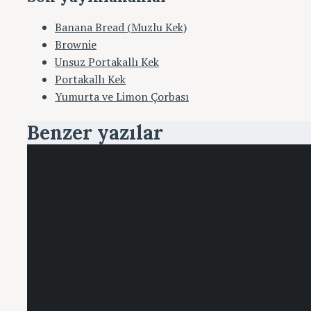
Banana Bread (Muzlu Kek)
Brownie
Unsuz Portakallı Kek
Portakallı Kek
Yumurta ve Limon Çorbası
Benzer yazılar