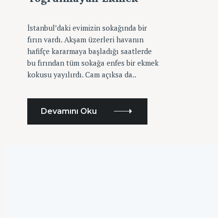
E
G
:
O
R
İstanbul’daki evimizin sokağında bir
I
fırın vardı. Akşam üzerleri havanın
L
E
hafifçe kararmaya başladığı saatlerde
R
bu fırından tüm sokağa enfes bir ekmek
kokusu yayılırdı. Cam açıksa da..
Devamını Oku