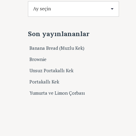
A
r
ş
i
Son yayınlananlar
v
Banana Bread (Muzlu Kek)
Brownie
Unsuz Portakallı Kek
Portakallı Kek
Yumurta ve Limon Çorbası
çin Esc tuşuna basın...