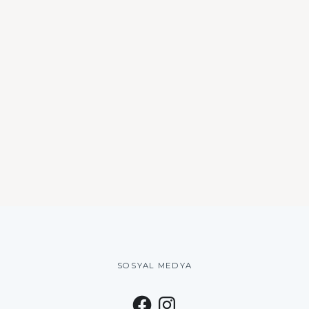
SOSYAL MEDYA
F
I
a
n