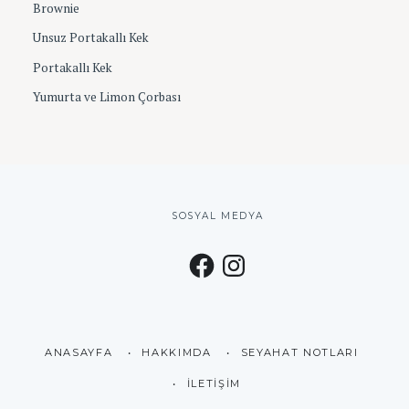
Brownie
Unsuz Portakallı Kek
Portakallı Kek
Yumurta ve Limon Çorbası
SOSYAL MEDYA
F
I
a
n
c
s
e
t
b
a
o
g
o
r
k
a
m
ANASAYFA
HAKKIMDA
SEYAHAT NOTLARI
İLETIŞIM