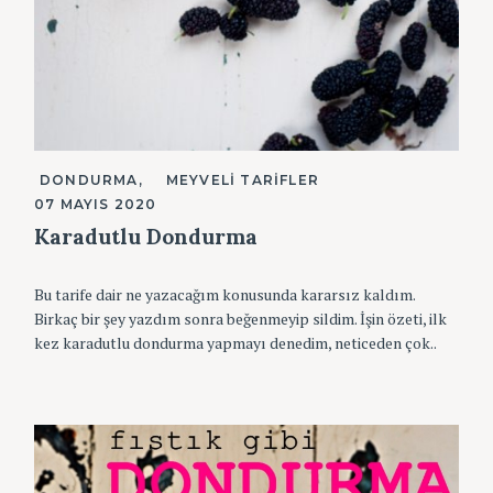
K
DONDURMA
MEYVELI TARIFLER
A
07 MAYIS 2020
T
E
Karadutlu Dondurma
G
O
R
I
Bu tarife dair ne yazacağım konusunda kararsız kaldım.
L
Birkaç bir şey yazdım sonra beğenmeyip sildim. İşin özeti, ilk
E
R
kez karadutlu dondurma yapmayı denedim, neticeden çok..