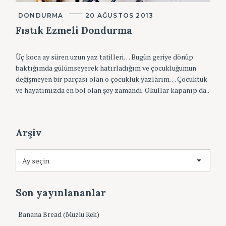
:
K
DONDURMA
20 AĞUSTOS 2013
A
T
Fıstık Ezmeli Dondurma
E
G
O
Üç koca ay süren uzun yaz tatilleri… Bugün geriye dönüp
R
I
baktığımda gülümseyerek hatırladığım ve çocukluğumun
L
değişmeyen bir parçası olan o çocukluk yazlarım… Çocuktuk
E
R
ve hayatımızda en bol olan şey zamandı. Okullar kapanıp da..
Arşiv
A
r
ş
i
Son yayınlananlar
v
Banana Bread (Muzlu Kek)