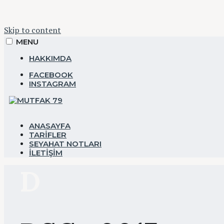
Skip to content
MENU
HAKKIMDA
FACEBOOK
INSTAGRAM
YEMEK&SEYAHAT
ANASAYFA
TARIFLER
SEYAHAT NOTLARI
İLETIŞIM
Mutfak 
D