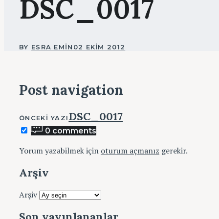
DSC_0017
BY
ESRA EMIN
02 EKIM 2012
Post navigation
DSC_0017
ÖNCEKI YAZI
0 comments
Yorum yazabilmek için
oturum açmanız
gerekir.
Arşiv
Arşiv
Son yayınlananlar