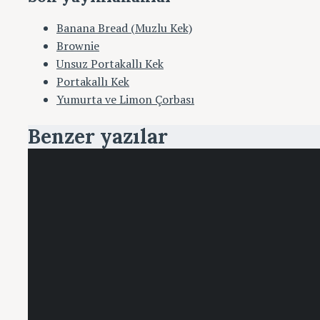
Banana Bread (Muzlu Kek)
Brownie
Unsuz Portakallı Kek
Portakallı Kek
Yumurta ve Limon Çorbası
Benzer yazılar