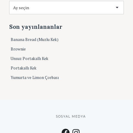
A
f
r
o
ş
r
i
:
Son yayınlananlar
v
Banana Bread (Muzlu Kek)
Brownie
Unsuz Portakallı Kek
Portakallı Kek
Yumurta ve Limon Çorbası
SOSYAL MEDYA
F
I