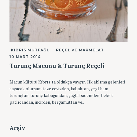
K
KIBRIS MUTFAĞI
REÇEL VE MARMELAT
A
10 MART 2014
T
E
Turunç Macunu & Turunç Reçeli
G
O
R
I
Macun kültürü Kıbrıs’ta oldukça yaygın. İlk aklıma gelenleri
L
sayacak olursam taze cevizden, kabaktan, yeşil ham
E
R
turunçtan, turunç kabuğundan, çağla bademden, bebek
patlıcandan, incirden, bergamuttan ve..
S
e
a
r
Arşiv
c
h