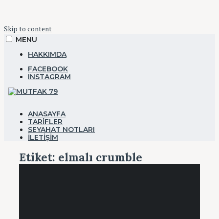
Skip to content
MENU
HAKKIMDA
FACEBOOK
INSTAGRAM
YEMEK&SEYAHAT
ANASAYFA
TARIFLER
SEYAHAT NOTLARI
Mutfak 79
İLETIŞIM
Etiket:
elmalı crumble