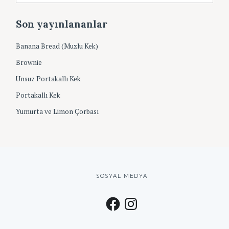
f
ş
o
i
Son yayınlananlar
r
v
:
Banana Bread (Muzlu Kek)
Brownie
Unsuz Portakallı Kek
Portakallı Kek
Yumurta ve Limon Çorbası
SOSYAL MEDYA
F
I
a
n
c
s
e
t
b
a