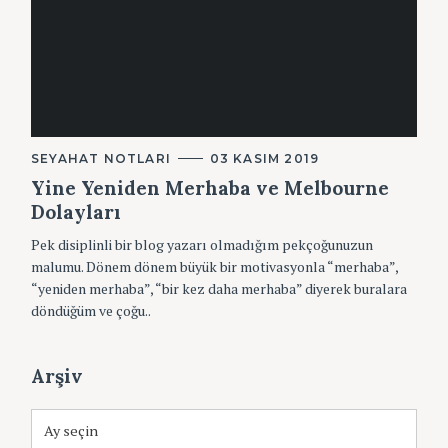
K
SEYAHAT NOTLARI
03 KASIM 2019
A
Yine Yeniden Merhaba ve Melbourne
T
E
Dolayları
G
O
Pek disiplinli bir blog yazarı olmadığım pekçoğunuzun
R
I
malumu. Dönem dönem büyük bir motivasyonla “merhaba”,
L
“yeniden merhaba”, “bir kez daha merhaba” diyerek buralara
E
R
döndüğüm ve çoğu..
S
e
a
Arşiv
r
c
A
h
r