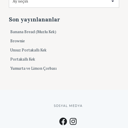
f
r
o
ş
r
i
Son yayınlananlar
:
v
Banana Bread (Muzlu Kek)
Brownie
Unsuz Portakallı Kek
Portakallı Kek
Yumurta ve Limon Çorbası
SOSYAL MEDYA
F
I
a
n
c
s