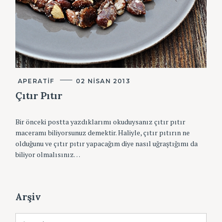
K
APERATIF
02 NISAN 2013
A
T
Çıtır Pıtır
E
G
O
Bir önceki postta yazdıklarımı okuduysanız çıtır pıtır
R
I
maceramı biliyorsunuz demektir. Haliyle, çıtır pıtırın ne
L
olduğunu ve çıtır pıtır yapacağım diye nasıl uğraştığımı da
E
R
biliyor olmalısınız…
S
e
a
r
Arşiv
c
h
A