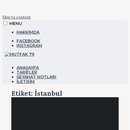
Skip to content
MENU
HAKKIMDA
FACEBOOK
INSTAGRAM
YEMEK&SEYAHAT
ANASAYFA
TARIFLER
SEYAHAT NOTLARI
Mutfak 79
İLETIŞIM
Etiket:
İstanbul