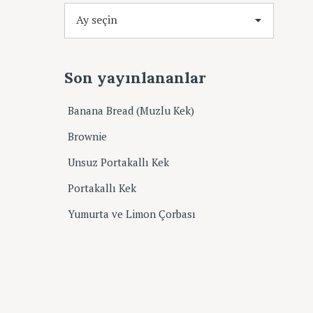
A
r
ş
i
Son yayınlananlar
v
Banana Bread (Muzlu Kek)
Brownie
Unsuz Portakallı Kek
Portakallı Kek
Yumurta ve Limon Çorbası
çin Esc tuşuna basın...