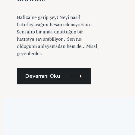
E
r
G
:
O
R
Hafıza ne garip şey! Neyi nasıl
I
hatırlayacağını hesap edemiyorsun…
L
E
Seni alıp bir anda unuttuğun bir
R
hatıraya savurabiliyor… Sen ne
olduğunu anlayamadan hem de… Misal,
geçenlerde..
Devamını Oku